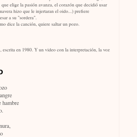
n que elige la pasión avanza, el corazón que decidió usar
avera hizo que le injertaran el oido...) prefiere
esar a su "sordera".
o dice la canción, quiere saltar un pozo.
n, escrita en 1980. Y un video con la interpretación, la voz
o
pozo
sangre
de hambre
o.
nura,
do