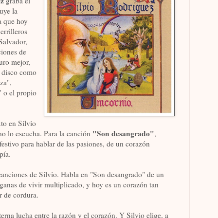
ez
graba el
uye la
a que hoy
errilleros
Salvador,
ciones de
uro mejor,
e disco como
za",
 o el propio
xto en Silvio
"Son desangrado"
no lo escucha. Para la canción
,
 festivo para hablar de las pasiones, de un corazón
pía.
canciones de Silvio. Habla en "Son desangrado" de un
anas de vivir multiplicado, y hoy es un corazón tan
 de cordura.
terna lucha entre la razón y el corazón. Y Silvio elige, a