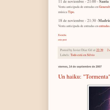
Santa 
11 de noviembre - 21:00 -
Venta anticipada de entradas en
Generalt
música
Tipo
.
Madri
18 de noviembre - 21:30 -
Venta anticipada de entradas en
entrada
Escucha
este post
Posted by
Javier Díaz Gil
at
22:39
2 
Labels:
Todo está en Silvio
viernes, 14 de septiembre de 2007
Un haiku: "Tormenta"