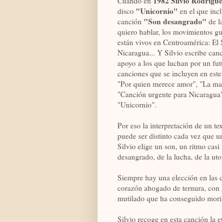
1982 Silvio Rodrígu
Cuando en
"Unicornio"
disco
en el que incl
"Son desangrado"
canción
de l
quiero hablar, los movimientos gu
están vivos en Centroamérica: El 
Nicaragua... Y Silvio escribe can
apoyo a los que luchan por un fut
canciones que se incluyen en est
"Por quien merece amor", "La ma
"Canción urgente para Nicaragua"
"Unicornio".
Por eso la interpretación de un te
puede ser distinto cada vez que u
Silvio elige un son, un ritmo casi
desangrado, de la lucha, de la uto
Siempre hay una elección en las 
corazón ahogado de ternura, con g
mutilado que ha conseguido morir
Silvio recoge en esta canción la e